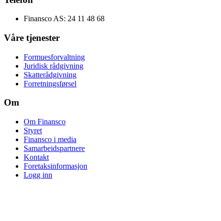
Finansco AS
:
24 11 48 68
Våre tjenester
Formuesforvaltning
Juridisk rådgivning
Skatterådgivning
Forretningsførsel
Om
Om Finansco
Styret
Finansco i media
Samarbeidspartnere
Kontakt
Foretaksinformasjon
Logg inn