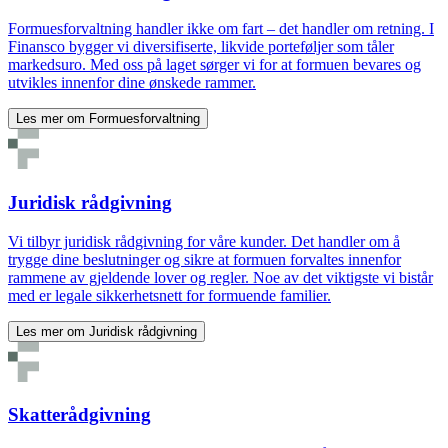
Formuesforvaltning handler ikke om fart – det handler om retning. I
Finansco bygger vi diversifiserte, likvide porteføljer som tåler
markedsuro. Med oss på laget sørger vi for at formuen bevares og
utvikles innenfor dine ønskede rammer.
Les mer om
Formuesforvaltning
Juridisk rådgivning
Vi tilbyr juridisk rådgivning for våre kunder. Det handler om å
trygge dine beslutninger og sikre at formuen forvaltes innenfor
rammene av gjeldende lover og regler. Noe av det viktigste vi bistår
med er legale sikkerhetsnett for formuende familier.
Les mer om
Juridisk rådgivning
Skatterådgivning