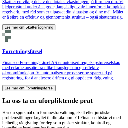
Skatt er en viktig del av den totale avkastningen på formuen din. Vi
hjelper våre kunder å ta gode, langsiktige valg innenfor et komplekst
regelverk, med råd som er tilpasset din situasjon og dine mål. Målet
er å sikre en effektiv og gjennomtenkt struktur – også skattemessig.
Les mer om
Skatterådgivning
Forretningsførsel
Finansco Forretningsførsel AS er autorisert regnskapsførerselskap
med erfarne ansatte fra ulike bransjer, som gir effektiv
økonomifunksjon. Vi automatiserer prosesser og sparer tid på
registrering, for å analysere driften og gi oppdatert rådgivning.
Les mer om
Forretningsførsel
La oss ta en uforpliktende prat
Har du spørsmål om formuesforvaltning, skatt eller juridiske
problemstillinger knyttet til din økonomi? I Finansco bistår vi med
helhetlig rådgivning for deg som ønsker struktur, kontroll og
langsiktige løsninger for formuen din.